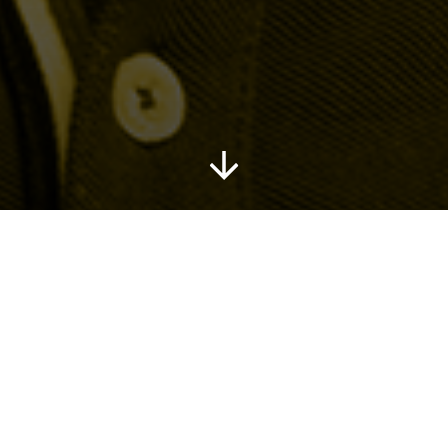
nanza economica
6-10
10-13
13-19
19+