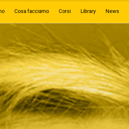
mo
Cosa facciamo
Corsi
Library
News