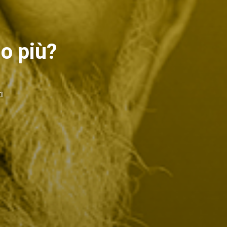
mo più?
i