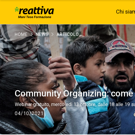
Chi sia
HOME
NEWS
ARTICOLO
Community Organizing: come n
Webinar gratuito, mercoledì 13 ottobre, dalle 18 alle 19 
04/10/2021