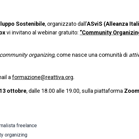
iluppo Sostenibile
, organizzato dall’
ASviS
(Alleanza Ital
vox
vi invitano al webinar gratuito:
“Community Organizing
community organizing
, come nasce una comunità di
atti
mail a
formazione@reattiva.org
.
13 ottobre
, dalle 18.00 alle 19.00, sulla piattaforma
Zoo
ornalista freelance
ty organizing