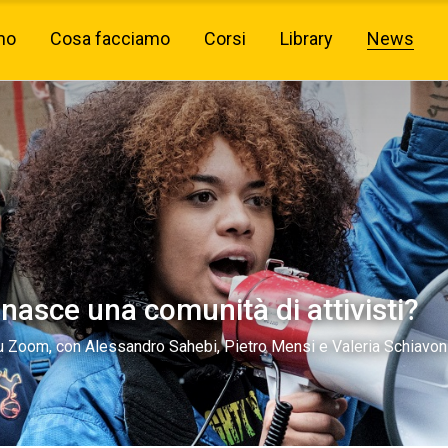
mo
Cosa facciamo
Corsi
Library
News
asce una comunità di attivisti?
su Zoom, con Alessandro Sahebi, Pietro Mensi e Valeria Schiavoni